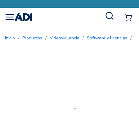
Site Search
{0
menu
Inicio
/
Productos
/
Videovigilancia
/
Software y licencias
/
L