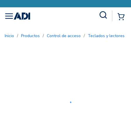
Site Search
{0
menu
Inicio
/
Productos
/
Control de acceso
/
Teclados y lectores
/