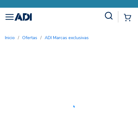
Site Search
{0
menu
Inicio
/
Ofertas
/
ADI Marcas exclusivas