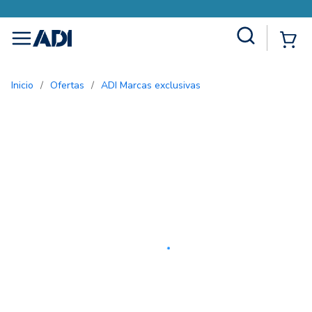
Site Search
{0
menu
Inicio
/
Ofertas
/
ADI Marcas exclusivas