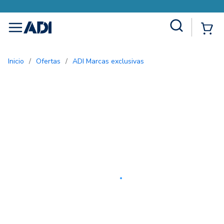
Site Search
{0
menu
Inicio
/
Ofertas
/
ADI Marcas exclusivas