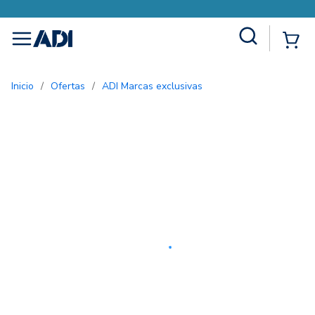
Site Search
{0
menu
Inicio
/
Ofertas
/
ADI Marcas exclusivas