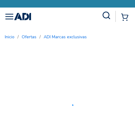
Site Search
{0
menu
Inicio
/
Ofertas
/
ADI Marcas exclusivas