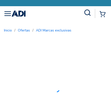
Site Search
{0
menu
Inicio
/
Ofertas
/
ADI Marcas exclusivas