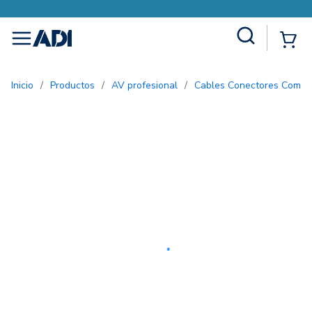
Site Search
{0
menu
Inicio
/
Productos
/
AV profesional
/
Cables Conectores Comer