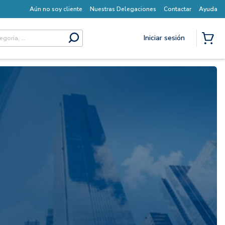
Aún no soy cliente
Nuestras Delegaciones
Contactar
Ayuda
Iniciar sesión
submit search
{0} I