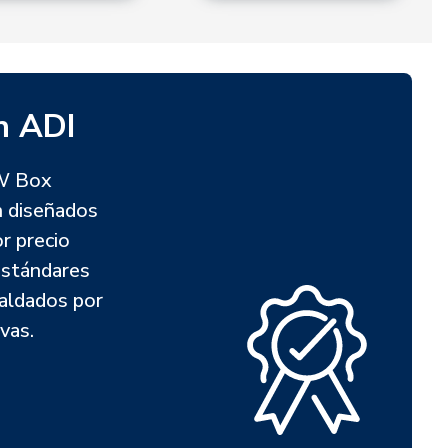
n ADI
 W Box
n diseñados
or precio
estándares
paldados por
vas.