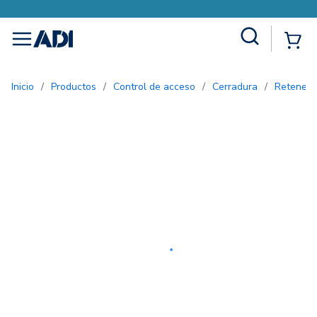
Site Search
{0
menu
Inicio
/
Productos
/
Control de acceso
/
Cerradura
/
Retened