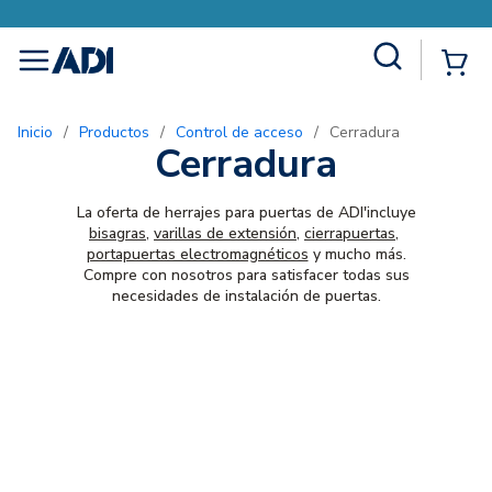
Site Search
{0
menu
Inicio
/
Productos
/
Control de acceso
/
Cerradura
Cerradura
La oferta de herrajes para puertas de ADI'incluye
bisagras
,
varillas de extensión
,
cierrapuertas
,
portapuertas electromagnéticos
y mucho más.
Compre con nosotros para satisfacer todas sus
necesidades de instalación de puertas.