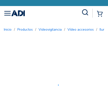
Site Search
{0
menu
Inicio
/
Productos
/
Videovigilancia
/
Vídeo accesorios
/
Ilum