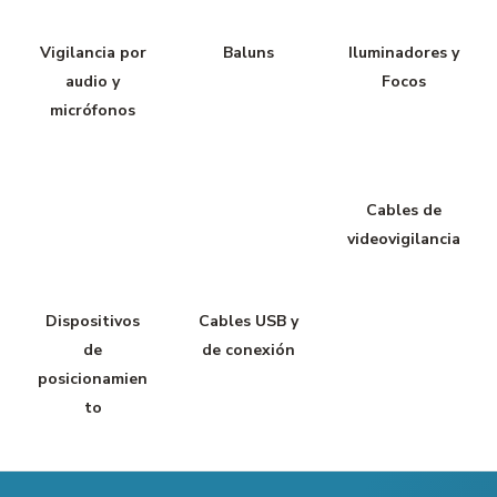
Vigilancia por
Baluns
Iluminadores y
audio y
Focos
micrófonos
Cables de
videovigilancia
Dispositivos
Cables USB y
de
de conexión
posicionamien
to