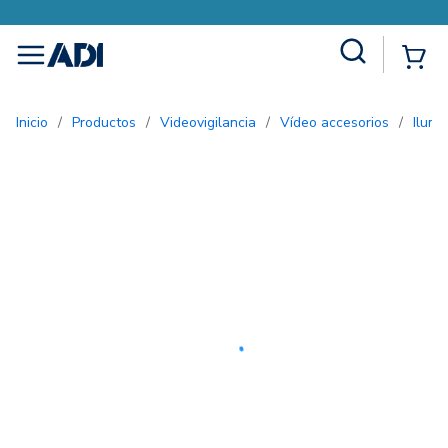
Site Search
{0
menu
Inicio
/
Productos
/
Videovigilancia
/
Vídeo accesorios
/
Ilum