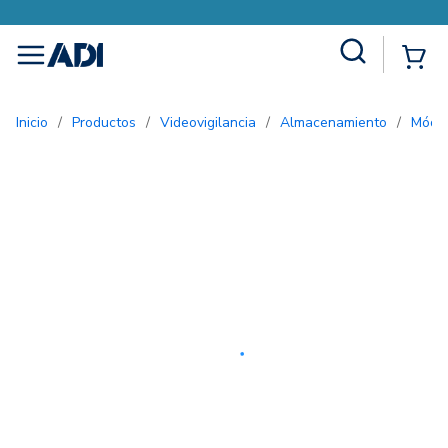
Site Search
{0
menu
Inicio
/
Productos
/
Videovigilancia
/
Almacenamiento
/
Mód