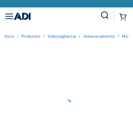
Site Search
{0
menu
Inicio
/
Productos
/
Videovigilancia
/
Almacenamiento
/
Mód