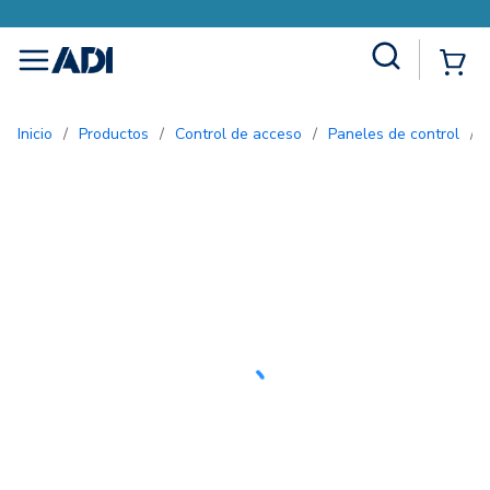
Site Search
{0
menu
Inicio
/
Productos
/
Control de acceso
/
Paneles de control
/