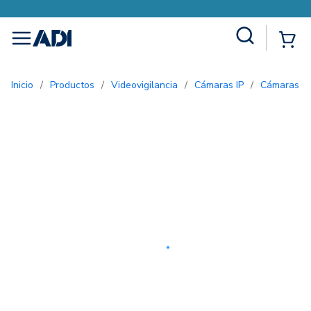
Site Search
{0
menu
Inicio
/
Productos
/
Videovigilancia
/
Cámaras IP
/
Cámaras d