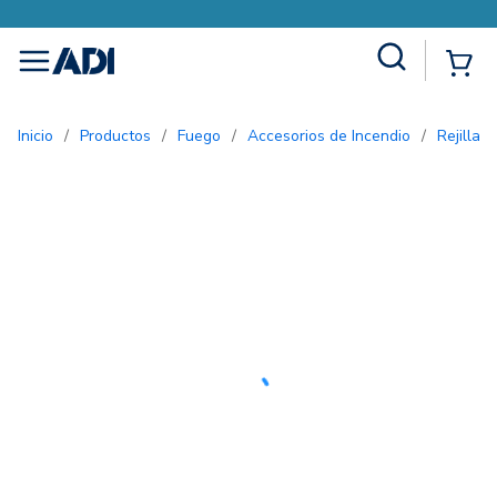
Site Search
{0
menu
Inicio
/
Productos
/
Fuego
/
Accesorios de Incendio
/
Rejilla