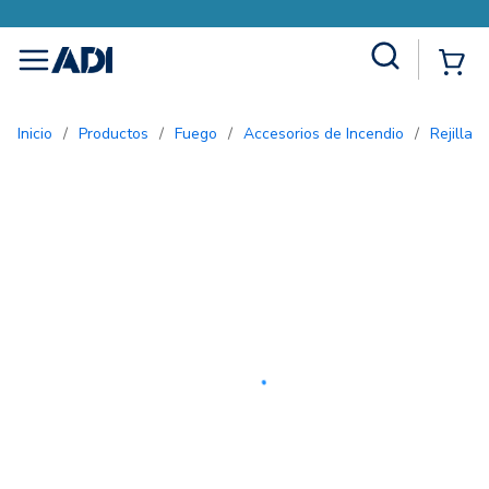
Site Search
{0
menu
Inicio
/
Productos
/
Fuego
/
Accesorios de Incendio
/
Rejilla