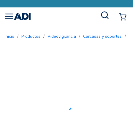
Site Search
{0
menu
Inicio
/
Productos
/
Videovigilancia
/
Carcasas y soportes
/