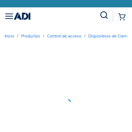
Site Search
{0
menu
Inicio
/
Productos
/
Control de acceso
/
Dispositivos de Cierre