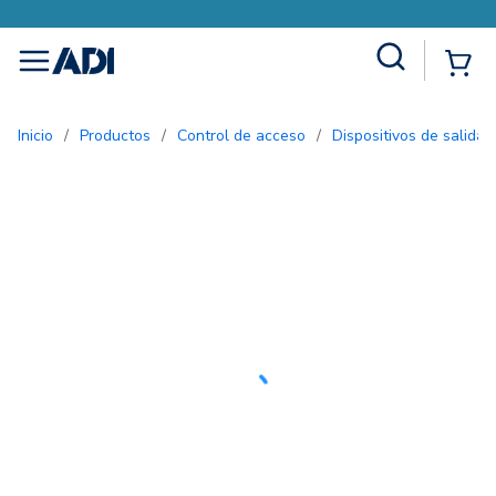
Site Search
{0
menu
Inicio
/
Productos
/
Control de acceso
/
Dispositivos de salida