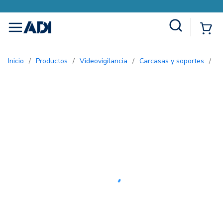
Site Search
{0
menu
Inicio
/
Productos
/
Videovigilancia
/
Carcasas y soportes
/