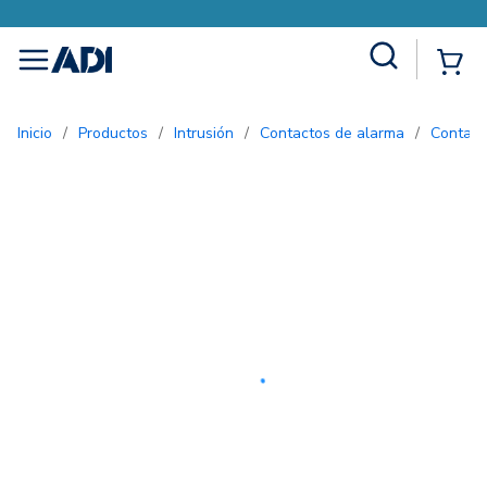
Site Search
{0
menu
Inicio
/
Productos
/
Intrusión
/
Contactos de alarma
/
Contac