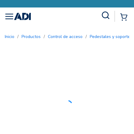
Site Search
{0
menu
Inicio
/
Productos
/
Control de acceso
/
Pedestales y soportes