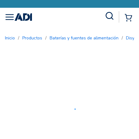
Site Search
{0
menu
Inicio
/
Productos
/
Baterías y fuentes de alimentación
/
Disyu