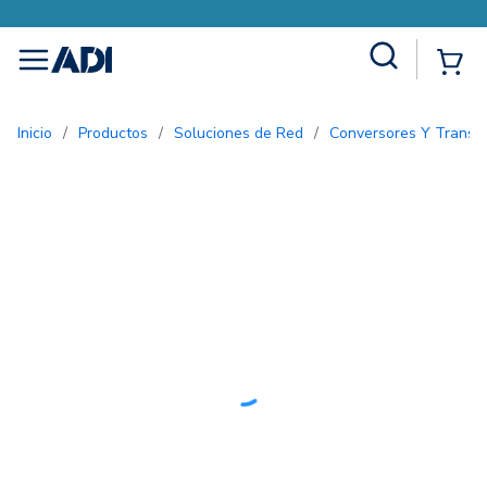
Site Search
{0
menu
Inicio
/
Productos
/
Soluciones de Red
/
Conversores Y Transc