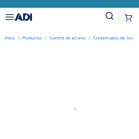
Site Search
{0
menu
Inicio
/
Productos
/
Control de acceso
/
Credenciales de Acces