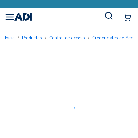
Site Search
{0
menu
Inicio
/
Productos
/
Control de acceso
/
Credenciales de Acces