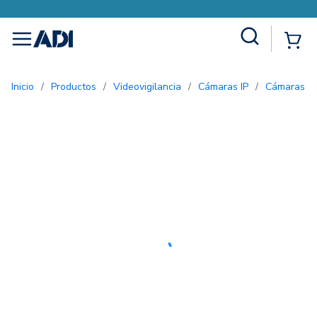
Site Search
{0
menu
Inicio
/
Productos
/
Videovigilancia
/
Cámaras IP
/
Cámaras d