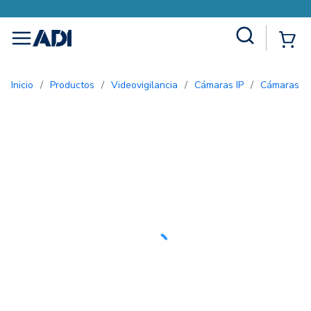
Site Search
{0
menu
Inicio
/
Productos
/
Videovigilancia
/
Cámaras IP
/
Cámaras d