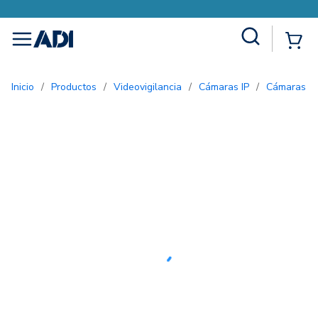
Site Search
{0
menu
Inicio
/
Productos
/
Videovigilancia
/
Cámaras IP
/
Cámaras 