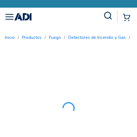
Site Search
{0
menu
Inicio
/
Productos
/
Fuego
/
Detectores de Incendio y Gas
/