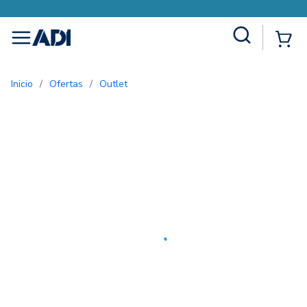
Site Search
{0
menu
Inicio
/
Ofertas
/
Outlet