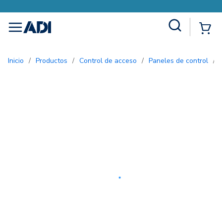
Site Search
{0
menu
Inicio
/
Productos
/
Control de acceso
/
Paneles de control
/