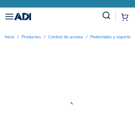
Site Search
{0
menu
Inicio
/
Productos
/
Control de acceso
/
Pedestales y soportes