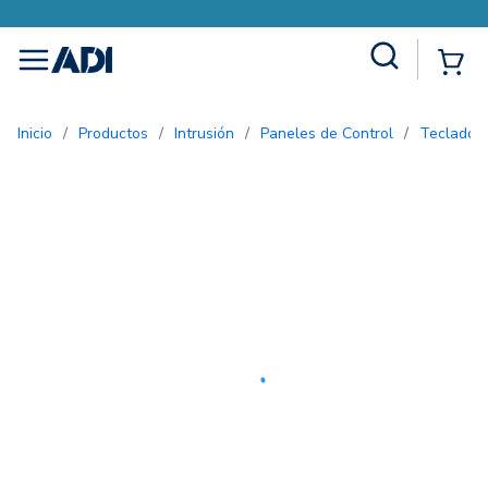
Site Search
{0
menu
Inicio
/
Productos
/
Intrusión
/
Paneles de Control
/
Teclados