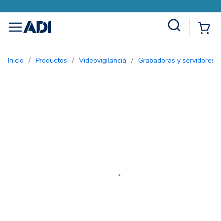
Site Search
{0
menu
Inicio
/
Productos
/
Videovigilancia
/
Grabadoras y servidores