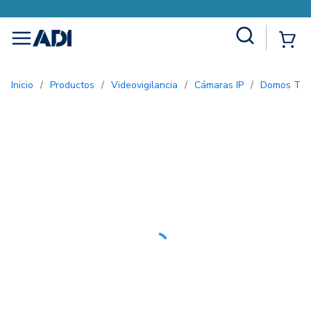
Site Search
{0
menu
Inicio
/
Productos
/
Videovigilancia
/
Cámaras IP
/
Domos Tur