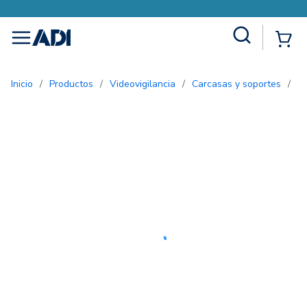
Site Search
{0
menu
Inicio
/
Productos
/
Videovigilancia
/
Carcasas y soportes
/