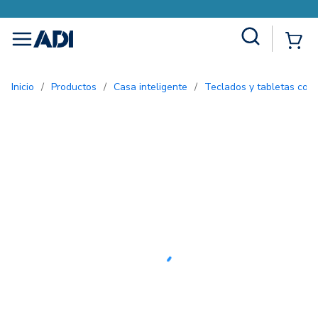
Site Search
{0
menu
Inicio
/
Productos
/
Casa inteligente
/
Teclados y tabletas con