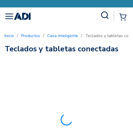
Site Search
{0
menu
Inicio
/
Productos
/
Casa inteligente
/
Teclados y tabletas con
Teclados y tabletas conectadas