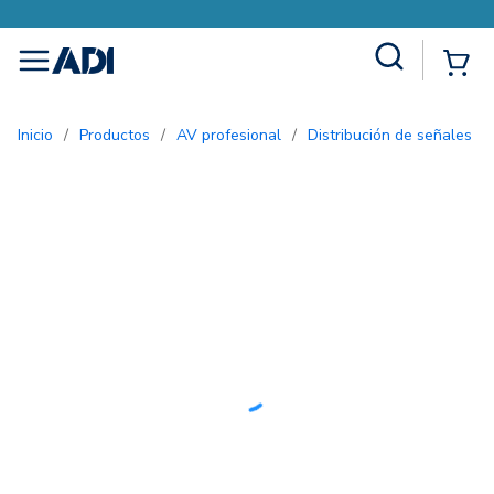
Site Search
{0
menu
Inicio
/
Productos
/
AV profesional
/
Distribución de señales d