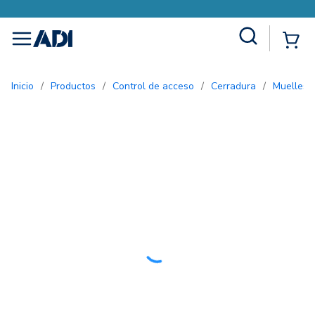
Site Search
{0
menu
Inicio
/
Productos
/
Control de acceso
/
Cerradura
/
Muelles