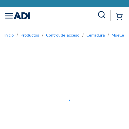
Site Search
{0
menu
Inicio
/
Productos
/
Control de acceso
/
Cerradura
/
Muelles