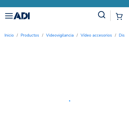
Site Search
{0
menu
Inicio
/
Productos
/
Videovigilancia
/
Vídeo accesorios
/
Disp