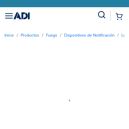
Site Search
{0
menu
Inicio
/
Productos
/
Fuego
/
Dispositivos de Notificación
/
Lu