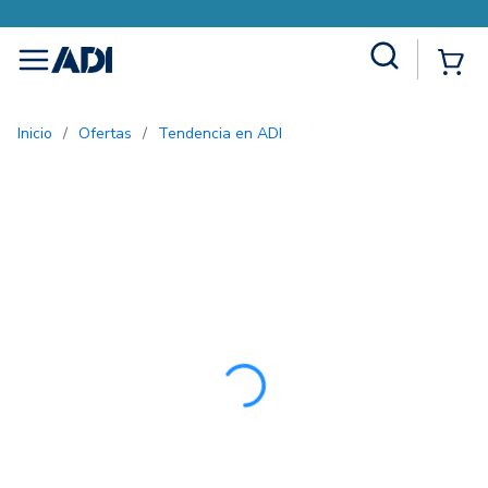
Site Search
{0
menu
Inicio
/
Ofertas
/
Tendencia en ADI